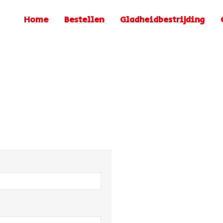
Home
Bestellen
Gladheidbestrijding
koopstrooien.nl
oor gladheidsbestrijding