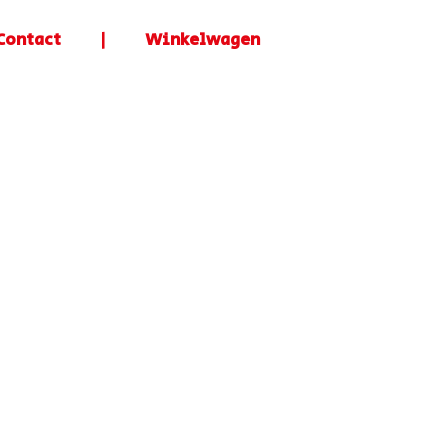
Contact
|
Winkelwagen
Home
Bestellen
Gladheidbestrijding
Contact
|
Winkelwagen
Zoeken
Zoeken
Meest recente
berichten