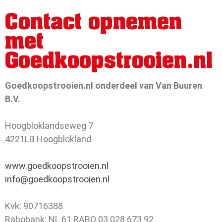
Contact opnemen
Recente reacties
met
Geen reacties om weer te
Goedkoopstrooien.nl
geven.
Goedkoopstrooien.nl onderdeel van Van Buuren
B.V.
Hoogbloklandseweg 7
4221LB Hoogblokland
www.goedkoopstrooien.nl
info@goedkoopstrooien.nl
Kvk: 90716388
Rabobank: NL 61 RABO 03 028 673 92