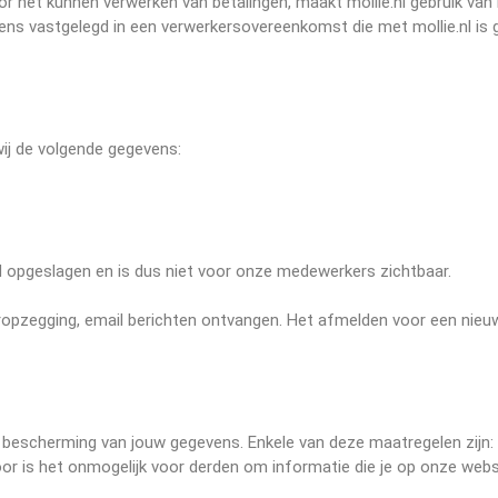
r het kunnen verwerken van betalingen, maakt mollie.nl gebruik van
ns vastgelegd in een verwerkersovereenkomst die met mollie.nl is ge
ij de volgende gegevens:
d opgeslagen en is dus niet voor onze medewerkers zichtbaar.
opzegging, email berichten ontvangen. Het afmelden voor een nieuws
 bescherming van jouw gegevens. Enkele van deze maatregelen zijn:
r is het onmogelijk voor derden om informatie die je op onze websit