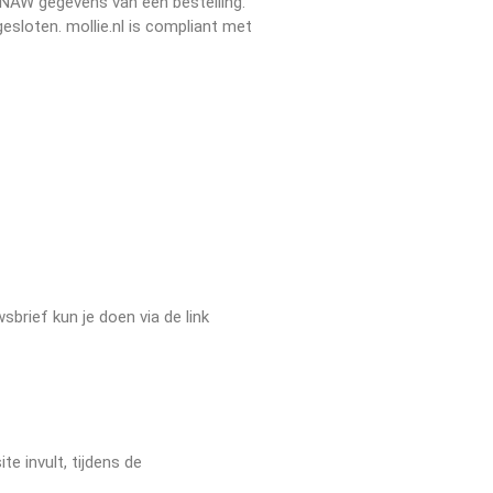
 NAW gegevens van een bestelling.
sloten. mollie.nl is compliant met
brief kun je doen via de link
e invult, tijdens de