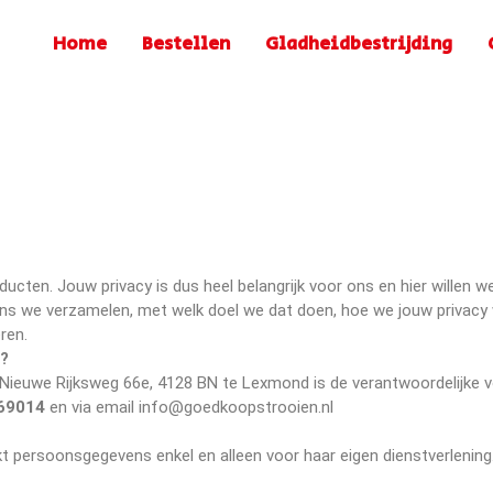
Home
Bestellen
Gladheidbestrijding
koopstrooien.nl
oor gladheidsbestrijding
ducten. Jouw privacy is dus heel belangrijk voor ons en hier willen 
ens we verzamelen, met welk doel we dat doen, hoe we jouw privacy
ren.
s?
Nieuwe Rijksweg 66e, 4128 BN te Lexmond is de verantwoordelijke v
69014
en via email info@goedkoopstrooien.nl
t persoonsgegevens enkel en alleen voor haar eigen dienstverlenin