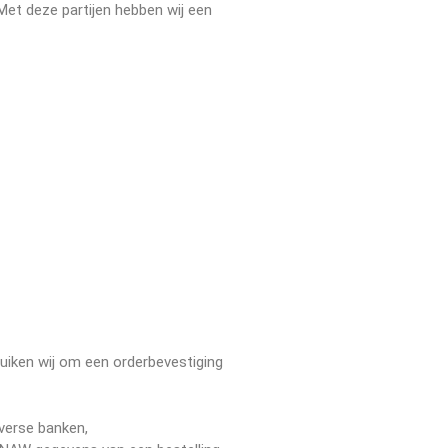
Met deze partijen hebben wij een
Recente reacties
Geen reacties om weer te
geven.
uiken wij om een orderbevestiging
iverse banken,