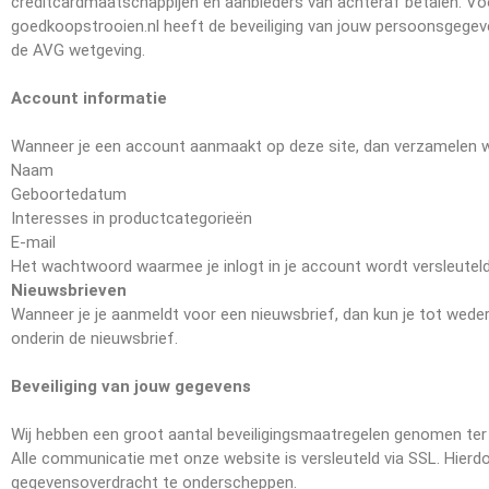
creditcardmaatschappijen en aanbieders van achteraf betalen. Voo
goedkoopstrooien.nl heeft de beveiliging van jouw persoonsgegeve
de AVG wetgeving.
Account informatie
Wanneer je een account aanmaakt op deze site, dan verzamelen w
Naam
Geboortedatum
Interesses in productcategorieën
E-mail
Het wachtwoord waarmee je inlogt in je account wordt versleutel
Nieuwsbrieven
Wanneer je je aanmeldt voor een nieuwsbrief, dan kun je tot weder
onderin de nieuwsbrief.
Beveiliging van jouw gegevens
Wij hebben een groot aantal beveiligingsmaatregelen genomen ter
Alle communicatie met onze website is versleuteld via SSL. Hierdoo
gegevensoverdracht te onderscheppen.