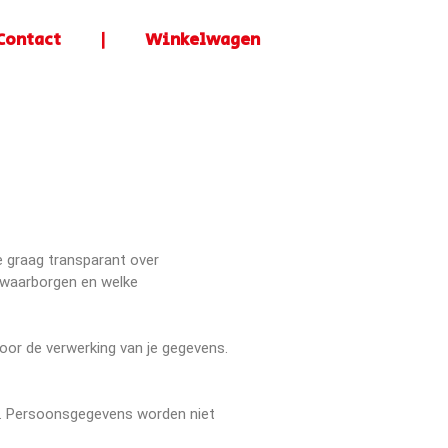
Contact
|
Winkelwagen
Home
Bestellen
Gladheidbestrijding
Contact
|
Winkelwagen
we graag transparant over
 waarborgen en welke
Zoeken
Zoeken
oor de verwerking van je gegevens.
Meest recente
g. Persoonsgegevens worden niet
berichten